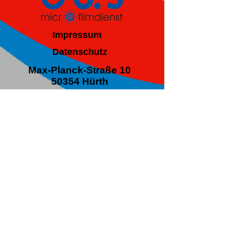
Impressum
Datenschutz
Max-Planck-Straße 10
50354 Hürth
E-Mail:
kontakt@asservo.de
Tel.: 02233 - 808 28-0
Fax: 02233 - 808 28-60